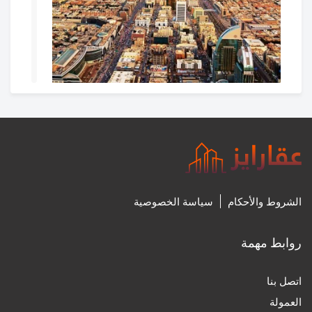
غدا.. بدء التسجيل العقاري لـ 113,541 قطعة عقارية في 11
حيًا بمدينة الرياض
27‏/7‏/2024، 8:31 م
0
الشروط والأحكام
سياسة الخصوصية
روابط مهمة
اتصل بنا
العمولة
إنفوجراف| 8 مليارات ريال مبيعات ضاحية الفرسان منذ