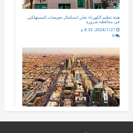
هيئة تنظيم الكهرباء تعلن استكمال تعويضات المستهلكين
في محافظة شرورة
27‏/7‏/2024، 8:33 م
0
غدا.. بدء التسجيل العقاري لـ 113,541 قطعة عقارية في 11
حيًا بمدينة الرياض