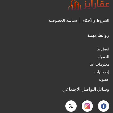
27‏/7‏/2024، 8:31 م
0
الشروط والأحكام
سياسة الخصوصية
روابط مهمة
اتصل بنا
العمولة
إنفوجراف| 8 مليارات ريال مبيعات ضاحية الفرسان منذ
تدشين المشروع
معلومات عنا
25‏/7‏/2024، 11:54 م
إحصائيات
0
عضوية
وسائل التواصل الاجتماعي