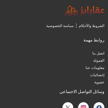
27‏/7‏/2024، 8:31 م
0
الشروط والأحكام
سياسة الخصوصية
روابط مهمة
اتصل بنا
العمولة
إنفوجراف| 8 مليارات ريال مبيعات ضاحية الفرسان منذ
تدشين المشروع
معلومات عنا
25‏/7‏/2024، 11:54 م
إحصائيات
0
عضوية
وسائل التواصل الاجتماعي