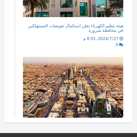
هيئة تنظيم الكهرباء تعلن استكمال تعويضات المستهلكين
في محافظة شرورة
27‏/7‏/2024، 8:33 م
0
غدا.. بدء التسجيل العقاري لـ 113,541 قطعة عقارية في 11
حيًا بمدينة الرياض