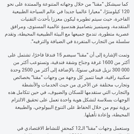
كما سيشكل "مقنا" من خلال وجهاته المتنوعة والممتدة على نحو
120 كيلومترًا، "معيارا عالميا جديدا في عالم السياحة الطبيعية
الفاخرة، حيث سيتم تطويره ليكون معززا بأحدث التقنيات
المتقدمة، وسيتميز بتصاميمَ هندسيةٍ عالمية المستوى، ومرافق
عصرية متطورة، تندمج جميعها مع البيئة الطبيعية المحيطة، وتقدم
سلسلة من التجارب المتفردة في الضيافة والترفيه".
وتمت الإشارة إلى أن "مقنا" سيضم 15 فندقا فاخرًا، تشتمل على
أكثر من 1600 غرفة وجناح وشقة فندقية، وتستوعب أكثر من
000 300 نزيل فندقي سنويًا، بالإضافة إلى أكثر من 2500 وحدة
سكنية راقية، فيما تتميز كل وجهة من وجهات "مقنا" بخصائص
وتجارب مختلفة عن الأخرى من حيث الخدمات والأنشطة
والتجارب التي ستقدمها للسكان والضيوف، في حين تتكامل هذه
الوجهات بسلاسة لتشكل هوية واحدة تعمل على تحقيق الالتزام
برؤية نيوم من خلال الحفاظ على التنوع البيولوجي، والطبيعة
المحيطة، وإعادة تأهيلها.
وستعمل وجهات "مقنا" الـ12 كمحفزٍ للنشاط الاقتصادي في