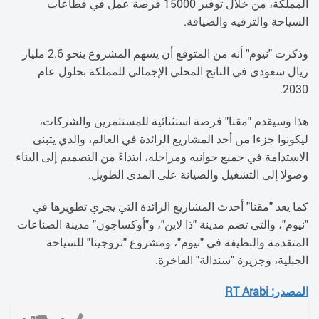
المملكة، من خلال توفير 15000 فرصة عمل في قطاعات
السياحة والترفيه والضيافة.
وذكرت "نيوم" أنه من المتوقع أن يسهم المشروع بنحو 2.6 مليار
ريال سعودي في الناتج المحلي الإجمالي للمملكة بحلول عام
2030.
هذا وسيقدم "مقنا" فرصة استثنائية للمستثمرين والشركات،
ليكونوا جزءا من أحد المشاريع الرائدة في العالم، والذي يتبنى
الاستدامة في جميع جوانبه ومراحله، ابتداءً من التصميم إلى البناء
وصولا إلى التشغيل والصيانة على المدى الطويل.
كما يعد "مقنا" أحدث المشاريع الرائدة التي يجري تطويرها في
"نيوم"، والتي تضم مدينة "ذا لاين"، و"أوكساچون" مدينة الصناعات
المتقدمة والنظيفة في "نيوم"، ومشروع "تروجينا" للسياحة
الجبلية، وجزيرة "سندالة" الفاخرة.
المصدر: RT Arabi