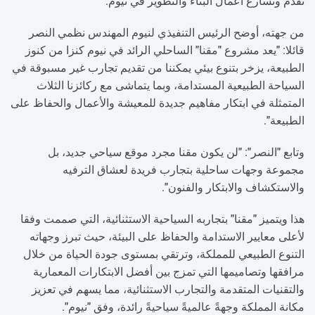
تقدم وتسارع أعمال البناء والتطوير في نيوم.
من جهته، أوضح الرئيس التنفيذي لنيوم المهندس نظمي النصر
قائلا: "يعد مشروع "مقنا" الساحلي الرائد في نيوم كنزا من كنوز
الطبيعة، يزخر بتنوع بيئي يمكننا من تقديم تجارب غير مسبوقة في
السياحة الطبيعية المستدامة، وبما يتماشى مع ركائزنا الثلاث
المتمثلة في ابتكار مفاهيم جديدة للمعيشة والأعمال والحفاظ على
الطبيعة".
وتابع "النصر": "لن يكون مقنا مجرد موقع سياحي جديد، بل
مجموعة وجهات ساحلية بتجارب فريدة لعشاق الترفيه
والاستكشاف والابتكار والفنون".
هذا ويتميز "مقنا" بتجاربه السياحية الاستثنائية، التي صممت وفقا
لأعلى معايير الاستدامة والحفاظ على البيئة، حيث تبرز وجهاته
التنوع الطبيعي للمملكة، وترتقي بمستوى جودة الحياة من خلال
مرافقها وتصاميمها التي تمزج بين أفضل الابتكارات المعمارية
والتقنيات المتقدمة والتجارب الاستثنائية، مما يسهم في تعزيز
مكانة المملكة وجهةً عالميةً سياحيةً رائدة، وفق "نيوم".