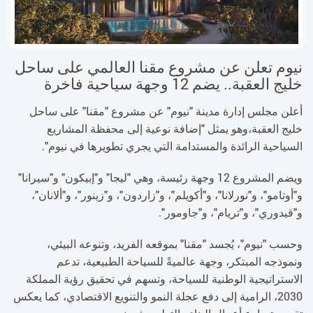
نيوم تعلن عن مشروع مقنا العالمي على ساحل
خليج العقبة.. يضم 12 وجهة سياحية فاخرة
أعلن مجلس إدارة مدينة "نيوم" عن مشروع "مقنا" على ساحل
خليج العقبة،وهو يمثل "إضافة نوعية إلى محفظة المشاريع
السياحية الرائدة والمستدامة التي يجري تطويرها في نيوم".​
ويضم المشروع 12 وجهة رئيسة، وهي "ليجا" و"إبيكون" و"سيرانا"
و"أوتامو"، و"نورلانا"، و"أكويلم"، و"زاردون"، و"زينور"، و"ألانان"،
و"قيدوري"، و"تريام"، و"جاومور".
وحسب "نيوم"، يُجسد "مقنا" بموقعه الفريد، وتنوعه البيئي،
ونموذجه المبتكر، وجهة عالميةً للسياحة الطبيعية، تدعم
الاستراتيجية الوطنية للسياحة، وتسهم في تحقيق رؤية المملكة
2030، الرامية إلى دفع عجلة النمو والتنويع الاقتصادي، كما يعكس