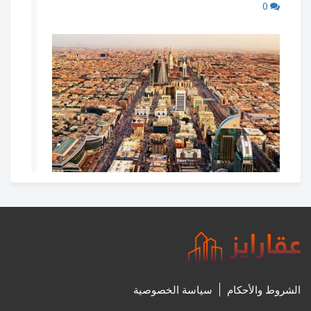
0
غدا.. بدء التسجيل العقاري لـ 113,541 قطعة عقارية في 11
حيًا بمدينة الرياض
27‏/7‏/2024، 8:31 م
0
الشروط والأحكام
سياسة الخصوصية