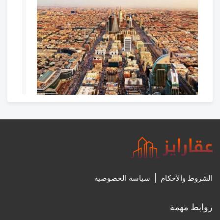
غدا.. بدء التسجيل العقاري لـ 113,541 قطعة عقارية في 11
حيًا بمدينة الرياض
27‏/7‏/2024، 8:31 م
0
الشروط والأحكام
سياسة الخصوصية
روابط مهمة