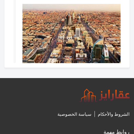
غدا.. بدء التسجيل العقاري لـ 113,541 قطعة عقارية في 11
حيًا بمدينة الرياض
27‏/7‏/2024، 8:31 م
0
الشروط والأحكام
سياسة الخصوصية
روابط مهمة